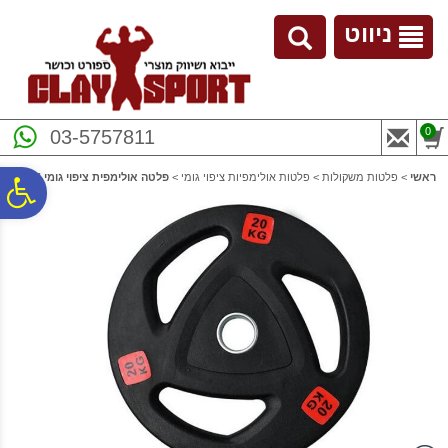
לתפריט
לתוכן
לתפריט
אתר
המרכזי
נגישות
ניווט
0
03-5757811
ראשי
>
פלטות משקולות
>
פלטות אולימפיות ציפוי גומי
>
פלטה אולימפית ציפוי גומי 2.5K
פ
סר
נג