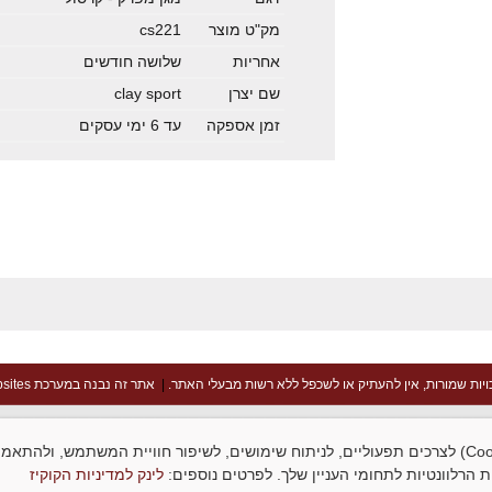
מק"ט מוצר
cs221
אחריות
שלושה חודשים
שם יצרן
clay sport
זמן אספקה
עד 6 ימי עסקים
ויות שמורות, אין להעתיק או לשכפל ללא רשות מבעלי האתר.
|
אתר זה נבנה במערכת goopsites
סניף אור יהודה שעות פעילות:
א-ה: 9:00-16:00 ו: 9:00-14:00
האתר עושה שימוש בקובצי עוגיות (Cookies) לצרכים תפעוליים, לניתוח שימושים, לשיפור חוויית המשתמש, ו
ת הרלוונטיות לתחומי העניין שלך. לפרטים נוספים:
לינק למדיניות הקוקיז