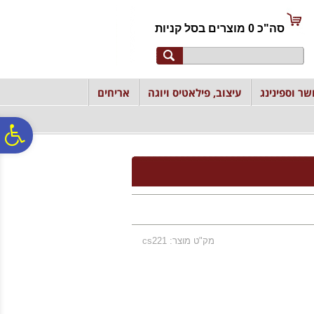
לתפריט
לתוכן
לתפריט
אתר
המרכזי
נגישות
סה"כ
0
מוצרים ב
סל קניות
שר וספינינג
עיצוב, פילאטיס ויוגה
אריחים
פ
סר
נג
מק"ט מוצר: cs221