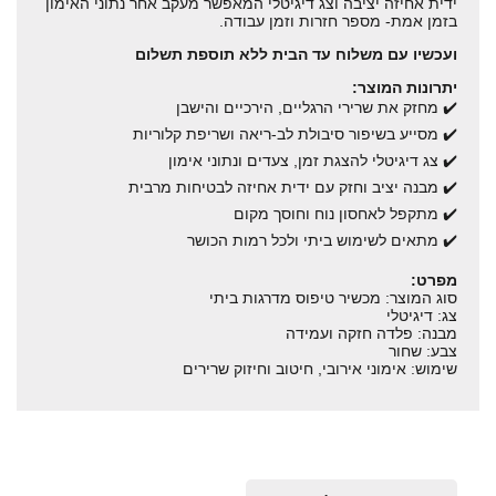
ידית אחיזה יציבה וצג דיגיטלי המאפשר מעקב אחר נתוני האימון
בזמן אמת- מספר חזרות וזמן עבודה.
ועכשיו עם משלוח עד הבית ללא תוספת תשלום
יתרונות המוצר:
✔️ מחזק את שרירי הרגליים, הירכיים והישבן
✔️ מסייע בשיפור סיבולת לב-ריאה ושריפת קלוריות
✔️ צג דיגיטלי להצגת זמן, צעדים ונתוני אימון
✔️ מבנה יציב וחזק עם ידית אחיזה לבטיחות מרבית
✔️ מתקפל לאחסון נוח וחוסך מקום
✔️ מתאים לשימוש ביתי ולכל רמות הכושר
מפרט:
סוג המוצר: מכשיר טיפוס מדרגות ביתי
צג: דיגיטלי
מבנה: פלדה חזקה ועמידה
צבע: שחור
שימוש: אימוני אירובי, חיטוב וחיזוק שרירים