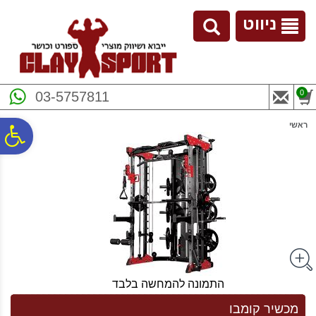
לתפריט
לתוכן
לתפריט
אתר
המרכזי
נגישות
ניווט
0
03-5757811
ראשי
פ
סר
נג
התמונה להמחשה בלבד
מכשיר קומבו