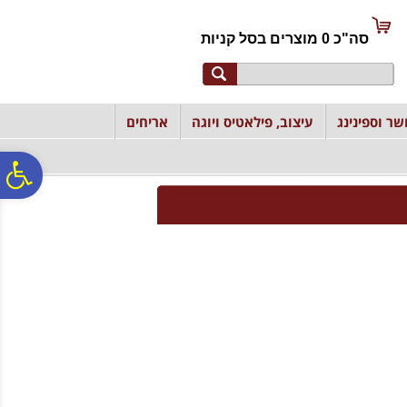
לתפריט
לתוכן
לתפריט
אתר
המרכזי
נגישות
סה"כ
0
מוצרים ב
סל קניות
שר וספינינג
עיצוב, פילאטיס ויוגה
אריחים
פ
סר
נג