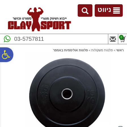
לתפריט
לתוכן
לתפריט
אתר
המרכזי
נגישות
ניווט
0
03-5757811
ראשי
>
פלטות משקולות
>
פלטות אולימפיות באמפר
פ
סר
נג