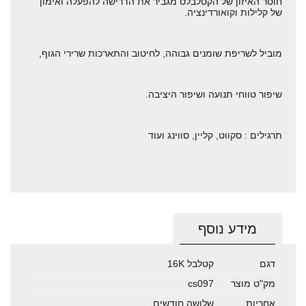
חוסר האיזון של הקטלבלס מגביר את הדרישה להפעלה ואימון
של קלילות וקואורדינציה.
מוביל לשריפת שומנים גבוהה, לחיטוב והתארכות שרירי הגוף,
שיפור טווחי תנועה ושיפור היציבה.
תרגילים : סקווט, קליין, סווינג ועוד
מידע נוסף
דגם
קטלבל 16K
מק"ט מוצר
cs097
אחריות
שלושה חודשים