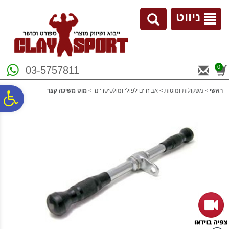
לתפריט
לתוכן
לתפריט
אתר
המרכזי
נגישות
ניווט
0
03-5757811
ראשי
>
משקולות ומוטות
>
אביזרים לפולי ומולטיטריינר
>
מוט משיכה קצר
פ
סר
נג