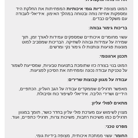
המוט מצופה
ידיות גומי איכותיות
המפחיתות את החלקת היד
ומספקות אחיזה נוחה ובטוחה במהלך האימון. אידיאלי לעבודה
עם משקלים כבדים.
בריכות גימור גבוהה
:
עשוי מחומרים איכותיים שמספקים עמידות לאורך זמן, תוך
שמירה על עמידות גבוהה לשחיקה. הבריכות שמסביב למוט
מונעות פגיעות ונותנות לו גימור נקי ומרשים.
תכנון ארגונומי
:
המוט בנוי בצורה כזו שתומכת בתנועות טבעיות, שמסייעת לשמור
על טכניקת עבודה נכונה ומפחיתה את הסיכון לפציעות.
עבודה על מגוון קבוצות שרירים
:
מאפשר תרגילים שממקדים עבודה על הגב העליון, הכתפיים,
הידיים ושרירי הליבה. אידיאלי לשיפור כוח וסיבולת.
מתאים לפולי עליון
:
מצוין לשימוש עם מערכת פולי עליון בחדר כושר, תומך במגוון
תרגילים כמו משיכות רחבות, משיכות צרות, תרגילי כתפיים, ועוד.
מפרט טכני
:
החומר
: עשוי ממתכת איכותית, מצופה בידיות גומי.