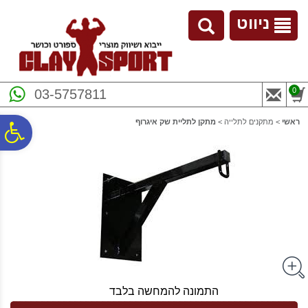
לתפריט
לתוכן
לתפריט
אתר
המרכזי
נגישות
ניווט
0
03-5757811
ראשי
>
מתקנים לתלייה
>
מתקן לתליית שק איגרוף
פ
סר
נג
התמונה להמחשה בלבד