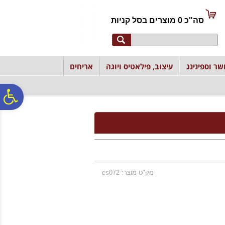
לתפריט
לתוכן
לתפריט
אתר
המרכזי
נגישות
סה"כ
0
מוצרים ב
סל קניות
שר וספינינג
עיצוב, פילאטיס ויוגה
אריחים
פ
סר
נג
מק"ט מוצר: cs072