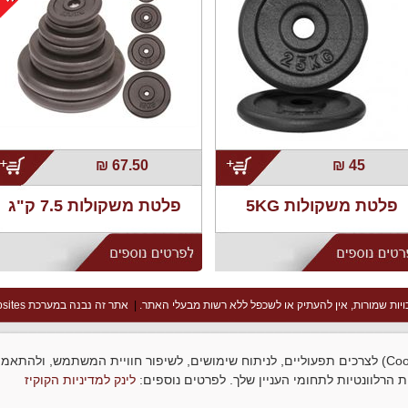
;
;
₪
67.50
₪
45
פלטת משקולות 5KG
פלטת משקולות 7.5 ק"ג
ויות שמורות, אין להעתיק או לשכפל ללא רשות מבעלי האתר.
|
אתר זה נבנה במערכת goopsites
סניף אור יהודה שעות פעילות:
א-ה: 9:00-16:00 ו: 9:00-14:00
האתר עושה שימוש בקובצי עוגיות (Cookies) לצרכים תפעוליים, לניתוח שימושים, לשיפור חוויית המשתמש, ו
ת הרלוונטיות לתחומי העניין שלך. לפרטים נוספים:
לינק למדיניות הקוקיז