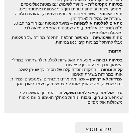
בטיחות מקסימלית
– מיועד לשימוש עם מוטות אולימפיים
ומספק יציבות וביטחון גבוהים תוך כדי אימונים אינטנסיביים.
חומר איכותי
– עשוי ממתכת איכותית ועמידה, המונעת חלודה
ושומרת על עמידות לאורך זמן.
מתאים לפלטות אולימפיות
– מיועד למוטות עם חור ברוחב 50
מ"מ (סטנדרט אולימפי), מה שמבטיח התאמה מלאה לכל
משקולת אולימפית.
נוחות ושימושיות
– מאפשר החלפה והתקנה מהירה של הפלטות,
מבלי להיתקל בבעיות קיבוע או בטיחות.
יתרונות:
בטיחות גבוהה
– מונע את האפשרות לפלטות להשתחרר במהלך
האימון, ובכך מונע סיכון לפציעות.
קלות ונוחות
– התקנה והסרה קלה של הסגר, כך שניתן לשלב
אותו במהירות בשגרת האימון.
עמידות לאורך זמן
– עשוי מחומרים איכותיים שמספקים עמידות
בפני שחיקה, מה שהופך אותו למוצר שיחזיק מעמד לאורך זמן.
סגר אולימפי קפיצי למוט משקולות
– הפתרון המושלם למי
שמחפש
ביטחון, יציבות ונוחות
במהלך האימונים עם מוטות
משקולות אולימפיים.
מידע נוסף