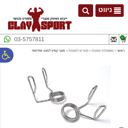
לתפריט
לתוכן
לתפריט
אתר
המרכזי
נגישות
ניווט
0
03-5757811
ראשי
>
משקולות ומוטות
>
סוגרים למוטות
>
סוגר קפיץ למוט אולימפי
פ
סר
נג