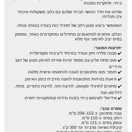
ביתי- ולתקרות נמוכות
שדרגו את חדר הכושר הביתי שלכם עם כלוב משקולות איכותי
ורב-תכליתי,
המאפשר ביצוע מגוון רחב של תרגילי כוח בצורה בטוחה ונוחה.
הכלוב מתאים למתאמנים מתחילים ומתקדמים כאחד, ומספק
בסיס יציב לאימוני גוף מלא.
יתרונות המוצר:
✔️ מבנה פלדה חזק ועמיד במיוחד ליציבות מקסימלית.
✔️ מוט מתח עליון עם מספר זוויות אחיזה לאימון מגוון של הגב
והידיים.
✔️ תומכי מוט מתכווננים לגובה להתאמה אישית מלאה.
✔️ זרועות בטיחות מתכווננות להגנה מירבית בזמן האימון.
✔️ מתאים לתרגילי סקוואט, לחיצת חזה, לחיצת כתפיים, מתח,
דדליפט ועוד.
✔️ אידיאלי לשימוש ביתי בזכות מידות קומפקטיות יחסית.
מפרט טכני:
גובה מתכוונן: כ-152–208 ס"מ.
רוחב בסיס: כ-110 ס"מ.
עומק בסיס: כ-121 ס"מ.
קיבולת נשיאה מרבית: עד 300 ק"ג .
צבע: שחור עם אביזרי בטיחות אדומים.