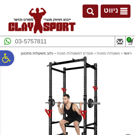
לתפריט
לתוכן
לתפריט
אתר
המרכזי
נגישות
ניווט
0
03-5757811
ראשי
>
משקולות ומוטות
>
סטנדים למשקולות/ מוטות
>
כלוב משקולות מתכוונן
פ
סר
נג