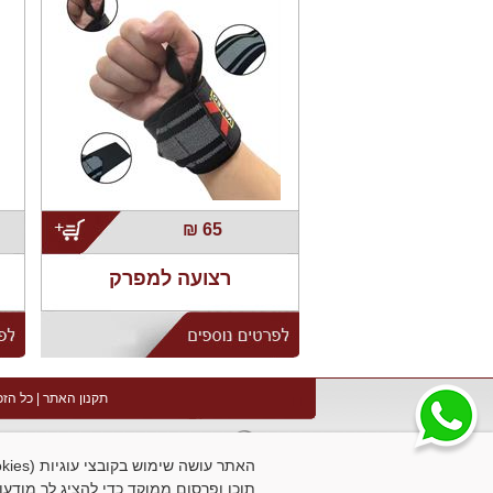
;
₪
65
רצועה למפרק
תקנון האתר
| כל הזכ
תוכן ופרסום ממוקד כדי להציג לך מודעו