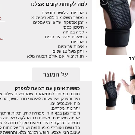
למה לקוחות קונים אצלנו
אחריות: שלושה חודשים
מספר תשלומים ללא ריבית: 3
ק
זמן אספקה: עד 6 ימי עסקים
חיסכון כספי
קניה בטוחה
משלוח מהיר עד הבית
אס
אחריות
איכות פרימיום
ותק מעל 12 שנים
חנות יבואן עם אולם תצוגה מלא
בד
על המוצר
כפפות אימון עם רצועה למפרק
תוכננו במיוחד למתאמנים שמחפשים שילוב של 
היד והפרק. אידאליות לאימוני חדר כושר, הרמ
כוח אינטנסיביים.
יתרונות עיקריים:
ריפוד מגן בכף היד מפחית לחץ, יבלות וחיכוך 
אחיזה משופרת משטח נגד החלקה לשליטה מל
תמיכה בפרק כף היד רצועת סקוץ’ רחבה לייצו
בד נושם ואוורירי מונע הזעה ושומר על נוחות ל
עיצוב חצי אצבע חופש תנועה מלא ותחושת ש