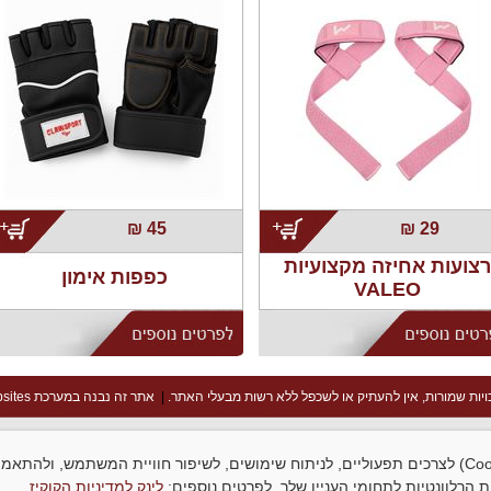
;
;
₪
45
₪
29
רצועות אחיזה מקצועיות
כפפות אימון
VALEO
ויות שמורות, אין להעתיק או לשכפל ללא רשות מבעלי האתר.
|
אתר זה נבנה במערכת goopsites
סניף אור יהודה שעות פעילות:
א-ה: 9:00-16:00 ו: 9:00-14:00
האתר עושה שימוש בקובצי עוגיות (Cookies) לצרכים תפעוליים, לניתוח שימושים, לשיפור חוויית המשתמש, ו
ת הרלוונטיות לתחומי העניין שלך. לפרטים נוספים:
לינק למדיניות הקוקיז