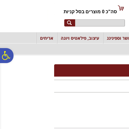
לתפריט
לתוכן
לתפריט
אתר
המרכזי
נגישות
סה"כ
0
מוצרים ב
סל קניות
שר וספינינג
עיצוב, פילאטיס ויוגה
אריחים
פ
סר
נג