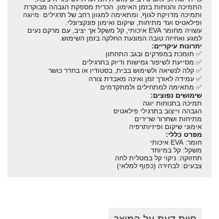
התמיכה והנוחות בזמן האימון. הכרית מספקת הגבהה מבוקרת
ותמיכה מדויקת לגוף, ומתאימה למגוון רחב של תרגילים מיוגה
ופילאטיס ועד מתיחות, שיקום ואימון פונקציונלי.
עשויה מחומר EVA איכותי, קל משקל אך יציב, עם מרקם נעים
למגע ואחיזה טובה המונעת החלקה בזמן השימוש.
יתרונות עיקריים:
✅ תומכת במפרקים ובגב התחתון
✅ מסייעת לשיפור גמישות ודיוק בתרגילים
✅ קלה לנשיאה ולשימוש בבית, בסטודיו או בחדר כושר
✅ עמידה לאורך זמן ואינה מאבדת צורה
✅ מתאימה למתחילים ולמתקדמים
שימושים נפוצים:
תמיכה בתנוחות יוגה
הגבהה וייצוב בתרגילי פילאטיס
מתיחות ושחרור שרירים
אימוני שיקום ופיזיותרפיה
מפרט כללי:
חומר: EVA איכותי
משקל: קל במיוחד
תחזוקה: ניקוי קל במטלית לחה
צבעים: לבחירה (כפוף למלאי)
חוות דעת על המוצר