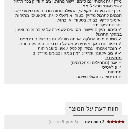
מזרן יוגה איכותי עם סימוני יישור נוחות, יציבות ודיוק בכל תרגול
עשוי מגומי טבעי 6 ממ
מזרן יוגה מעוצב ומקצועי, המשלב נוחות מרבית עם סימוני יישור
חכמים לתרגול מדויק ובטוח. אידיאלי ליוגה, פילאטיס, מתיחות
ואימוני קרקע בבית, בסטודיו או בחוץ.
יתרונות עיקריים:
✔ סימוני מיקום ויישור מסייעים לשמירה על יציבה נכונה ואיזון
במהלך התרגול
✔ משטח מונע החלקה אחיזה מעולה גם בתרגולים דינמיים
✔ ריפוד נוח ומגן מפחית עומס על הברכיים, המרפקים והגב
✔ חומר איכותי ועמיד קל לניקוי, אינו סופג ריחות
✔ עיצוב אלגנטי ומרגיע זמין במגוון צבעים מודרניים
מתאים ל:
‍♀️ יוגה (מתחילים ומתקדמים)
‍♂️ פילאטיס
מתיחות
‍♂️ מדיטציה ותרגולי נשימה
חוות דעת על המוצר
2
חוות דעת
(5 מתוך 5 כוכבים)