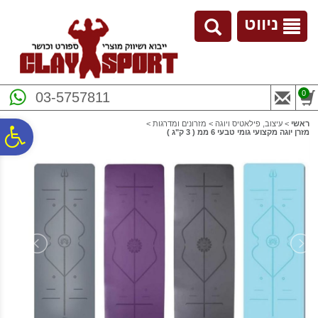
לתפריט
לתוכן
לתפריט
אתר
המרכזי
נגישות
ניווט
0
03-5757811
ראשי
>
עיצוב, פילאטיס ויוגה
>
מזרונים ומדרגות
>
פ
מזרן יוגה מקצועי גומי טבעי 6 ממ ( 3 ק"ג )
סר
נג