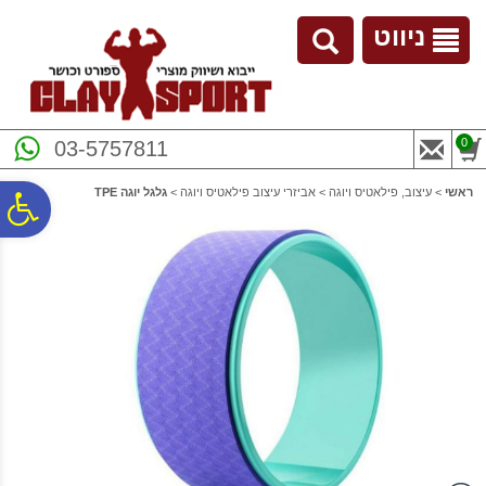
לתפריט
לתוכן
לתפריט
אתר
המרכזי
נגישות
ניווט
0
03-5757811
ראשי
>
עיצוב, פילאטיס ויוגה
>
אביזרי עיצוב פילאטיס ויוגה
>
גלגל יוגה TPE
פ
סר
נג