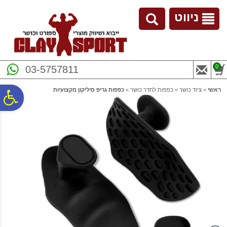
לתפריט
לתוכן
לתפריט
אתר
המרכזי
נגישות
ניווט
0
03-5757811
ראשי
>
ציוד כושר
>
כפפות לחדר כושר
>
כפפות גריפ סיליקון מקצועיות
פ
סר
נג