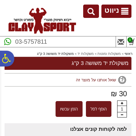
לתפריט
לתוכן
לתפריט
אתר
המרכזי
נגישות
ניווט
0
03-5757811
ראשי
>
משקולות ומוטות
>
משקולות יד
>
משקולת יד משושה 3 ק"ג
פ
משקולת יד משושה 3 ק"ג
סר
שאל אותנו על מוצר זה
30 ₪
נג
הוסף לסל
הזמן עכשיו
1
למה לקוחות קונים אצלנו