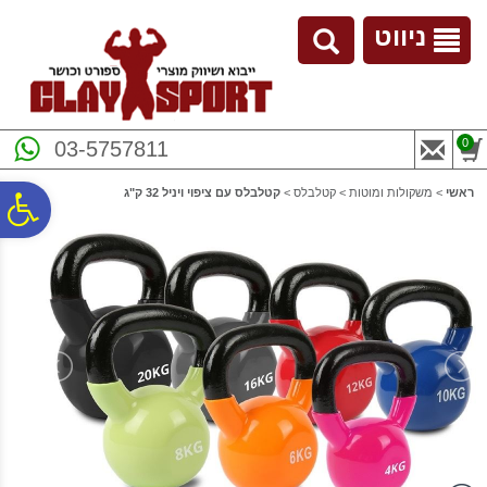
לתפריט
לתוכן
לתפריט
אתר
המרכזי
נגישות
ניווט
0
03-5757811
ראשי
>
משקולות ומוטות
>
קטלבלס
>
קטלבלס עם ציפוי ויניל 32 ק"ג
פ
סר
נג