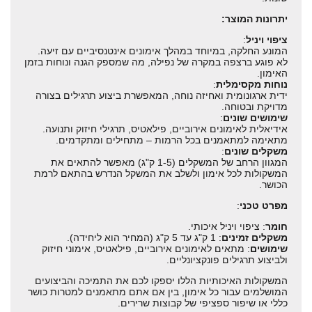
יתרונות המוצר:
ציפוי ויניל
:
המונע החלקה, במיוחד במהלך אימונים אינטנסיביים עם זיעה.
לא פוגע ברצפה במקרה של נפילה, מה שמספק הגנה ונוחות בזמן
האימון.
נוחות מקסימלית
:
ידית ארגונומית ואחיזה נוחה, המאפשרת ביצוע תרגילים בצורה
מדויקת ובטוחה.
שימושים שונים
:
אידיאלית לאימונים אירוביים, פילאטיס, תרגילי חיזוק ותנועה.
מתאימה למתאמנים בכל הרמות – מתחילים ומתקדמים.
משקלים שונים
:
המגוון הרחב של המשקלים (1-5 ק"ג) מאפשר להתאים את
המשקולות לכל אימון ולשלב את המשקל הנדרש בהתאם לרמת
הכושר.
מפרט טכני
:
חומר
: ציפוי ויניל איכותי.
משקלים זמינים
: 1 ק"ג עד 5 ק"ג (המחיר הוא ליחידה).
שימושים
: מתאים לאימונים אירוביים, פילאטיס, אימוני חיזוק
ולביצוע תרגילים פונקציונליים.
המשקולות האיכותיות הללו יספקו לכם את התמיכה והביצועים
המושלמים עבור כל אימון, בין אם אתם מתאמנים למטרות כושר
כללי או שיפור ספציפי של קבוצות שרירים.