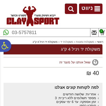
לתפריט
לתוכן
לתפריט
אתר
המרכזי
נגישות
ניווט
0
03-5757811
ראשי
>
משקולות ומוטות
>
משקולות יד
>
משקולת יד ויניל 4 ק"ג
פ
משקולת יד ויניל 4 ק"ג
סר
שאל אותנו על מוצר זה
40 ₪
נג
למה לקוחות קונים אצלנו
אחריות: שלושה חודשים
מספר תשלומים ללא ריבית: 3
זמן אספקה: עד 6 ימי עסקים
חיסכון כספי