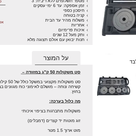
מספר תשלומים ללא ריבית: 3
ק
זמן אספקה: עד 6 ימי עסקים
חיסכון כספי
קניה בטוחה
משלוח מהיר עד הבית
אס
אחריות
איכות פרימיום
ותק מעל 12 שנים
חנות יבואן עם אולם תצוגה מלא
על המוצר
בד
סט משקולות 50 ק"ג במזוודה –
סט משקולו
קשיחה ונוחה – מושלם לאימוני כוח מגוונים בב
בחוץ.
מה כלול בערכה:
משקולות מתברגות בציפוי איכותי
זוג מוטות יד קצרים (דמבלים)
מוט ארוך 1.5 מטר