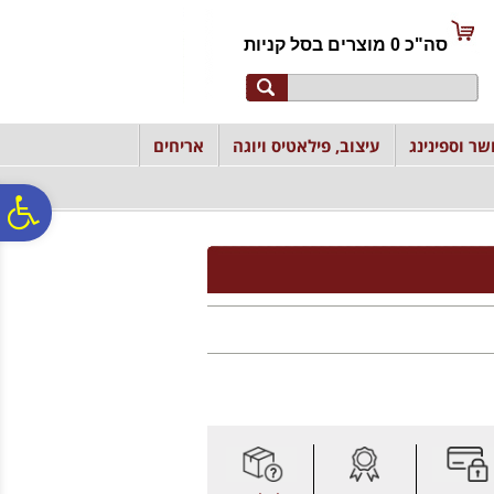
לתפריט
לתוכן
לתפריט
אתר
המרכזי
נגישות
סה"כ
0
מוצרים ב
סל קניות
שר וספינינג
עיצוב, פילאטיס ויוגה
אריחים
פ
סר
נג