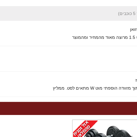
ואן
ר