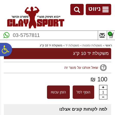
לתפריט
לתוכן
לתפריט
אתר
המרכזי
נגישות
ניווט
0
03-5757811
ראשי
>
משקולות ומוטות
>
משקולות יד
>
משקולת יד 10 ק"ג
פ
משקולת יד 10 ק"ג
סר
שאל אותנו על מוצר זה
100 ₪
נג
הוסף לסל
הזמן עכשיו
1
למה לקוחות קונים אצלנו