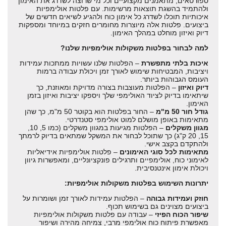
ספורטאים, מתאמנים מקצועיים וכל מי שרוצה לשדרג את האימון
ולהתמיד בהשגת תוצאות מרשימות. עם פלטות אולימפיות
איכותיות תוכלו לשדרג כל אימון כוח ולהגיע לשיאים חדשים של
ביצועים. פלטות אלה מיוצרות מחומרים חזקים במיוחד ומספקות
דיוק ואיזון מוחלט במהלך האימון.
למה לבחור בפלטות משקולות אולימפיות שלנו?
איכות בלתי מתפשרת
– הפלטות שלנו עשויות ממתכות עמידות
ויציבות, המבטיחות שימוש לאורך זמן ויכולת עבודה ברמות
העומס הגבוהות ביותר.
דיוק ואיזון
– הפלטות מעוצבות בצורה מדויקת ומאוזנת, כך
שיתאימו בדיוק לציוד האולימפי שלך ויספקו יציבות ואיזון בזמן
האימון.
גודל חור 50 מ"מ
– החור בפלטות הוא בקוטר 50 מ"מ, כך שהן
מתאימות באופן מושלם למוט אולימפי סטנדרטי.
מגוון משקלים
– הפלטות מגיעות במגוון משקלים (כמו 5, 10,
15, 20 ק"ג) כך שתוכל לבחור את המשקל שמתאים בדיוק לרמתך
ולהתקדם בקצב אישי.
מתאימות לכל סוגי האימונים
– פלטות אולימפיות אידיאליות
לאימוני כוח, אולימפיים ותרגילים פונקציונליים, ומאפשרות גיוון
ויכולת אימון אינטנסיבית.
יתרונות השימוש בפלטות משקולות אולימפיות:
חוזק ועמידות גבוהה
– הפלטות עמידות לאורך זמן ושומרות על
ביצועים מצוינים גם בשימוש תכוף.
שיפור הכוח הפיזי
– עבודה עם פלטות משקולות אולימפיות
מאפשרת פיתוח כוח אולימפי מרבי, צמיחה מהירה ושיפור