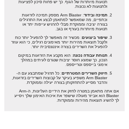
תנועות מיותרות של הגוף. כך יש פחות סיכון לפציעות
ולתנועות לא נכונות.
תמיכה ובידוד
: Arm Blaster מספק תמיכה לזרועות
וכתפיים, מה שמאפשר למתאמן לבצע את התרגילים
בצורה יציבה וממוקדת מבלי להרגיש עייפות יתר או
תנועות מיותרות בעורף או בגב.
שיפור ביצועים
: מכשיר זה מאפשר לך להפעיל יותר כוח
ולקבל תוצאות מהירות יותר מאימונים רגילים, כי הוא עוזר
להפעיל את השרירים בצורה אינטנסיבית יותר.
תנוחת עבודה נכונה
: הוא מקבע את הזרועות במיקום
הנכון, כך שמונע חוסר יציבות שנגרם לעיתים במהלך
אימוני בייספס וטרייספס.
חיזוק השרירים המטרתיים
: כל תרגיל שמתבצע עם ה-
Arm Blaster משפיע בעיקר על קבוצות השרירים בזרועות,
והדבר מסייע להתחזקותן בצורה יעילה וממוקדת.
אם אתה מתאמן במטרה לחזק את הידיים העליונות, ה-Arm
Blaster הוא אביזר מעולה שישפר את איכות האימון שלך ויסייע
לך להשיג תוצאות מהירות וממוקדות.