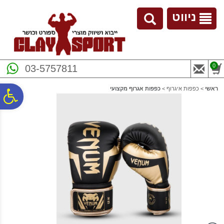
לתפריט
לתוכן
לתפריט
אתר
המרכזי
נגישות
ניווט
0
03-5757811
ראשי
>
כפפות איגרוף
>
כפפות אגרוף מקצועי
פ
סר
נג