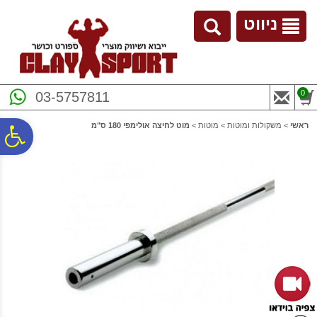
לתפריט
לתוכן
לתפריט
אתר
המרכזי
נגישות
ניווט
0
03-5757811
ראשי
>
משקולות ומוטות
>
מוטות
>
מוט לחיצה אולימפי 180 ס"מ
פ
סר
נג