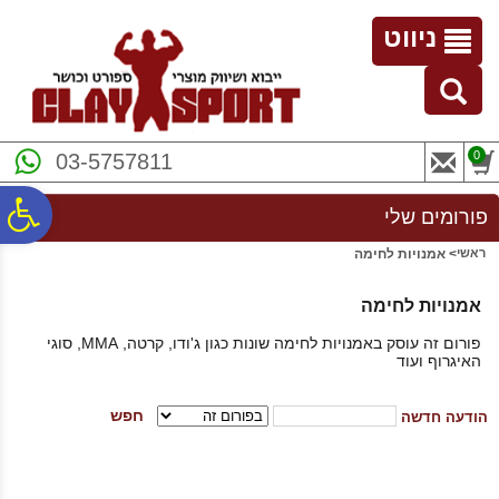
לתפריט
לתוכן
לתפריט
אתר
המרכזי
נגישות
ניווט
0
03-5757811
פ
פורומים שלי
ראשי
> אמנויות לחימה
סר
אמנויות לחימה
נג
פורום זה עוסק באמנויות לחימה שונות כגון ג'ודו, קרטה, MMA, סוגי
האיגרוף ועוד
חפש
הודעה חדשה