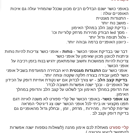
באופני כושר ישנם הבדלים רבים מכוון שככל שהמחיר עולה גם איכות
האופניים עולה :
- התנגדות מגנטית
- מושב נוח יותר
- בדיקת קצב הלב במהלך האימון
- מסך led הבודק מהירות מרחק קלוריות וכו'
- גלגל תנופה גדול יותר
- כיוונון האופניים ברמה גבוהה יותר.
דבר שני בבדיקת אופני הכושר -
נוחות -
אופני כושר צריכות להיות נוחות
וניתנות לכוונון מכוון שאימון על אופני כושר
צריכות להיות ממושכות וחשוב שהמתאמן ירגיש בנוח בזמן רכיבה על
אופני הכושר .
אופני כושר עם
התנגדות מגנטית
היא הבחירה המועדפת בשביל אופני
כושר למען עבודה בצורה חלקה שקטה ונוחה יותר.
בדיקת קצב הלב
- יש צורך לבדוק אם יש נקודת אחיזת דופק על הכידון
של האופניים - ובכך ישנה אפשרות חשובה לבדו'
את הדופק במהלך האימון וכך לשלוט על קצב הלב והדופק במהלך
האימון.
צג אופני כושר
- באופני הכושר של קליי ספורט לא משנה לאיזה דגם
תפנו מקצועי או ביתי לכל אופני הכושר ישנו צג דיגיטלי המראה
שריפת קלוריות , מהירות , מרחק , זמן , ובחלק גדול מהאופניים גם
בדיקת דופק וקצב לב .
קליי ספורט
מאחלת לכם אימון מהנה (לשאלות נוספות ישנה אפשרות
להתקשר לייעוץ והכוונה )