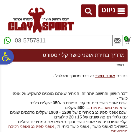
לתפריט
לתוכן
לתפריט
אתר
המרכזי
נגישות
ניווט
0
03-5757811
פ
מדריך בחירת אופני כושר קליי ספורט
ראשי
סר
בחירת
אופני כושר
זה דבר מסובך ומבלבל -
נג
דבר ראשון והחשוב יותר זהו המחיר שאתם מוכנים להשקיע על אופני
כושר -
ישנם אופני כושר ביתיות קליי ספורט ב
-350
שקלים בלבד
יש
אופני כושר ביתיות
ב-
500
שקלים
ישנם אופני ספינינג במחירים של
1200 - 1900
שקלים מדגמים שונים
עם גלגלי תנופה שונים של 15 ו 20 קילוגרם
קליי ספורט יבואני אופני כושר ובכך תמצאו את המחירים הזולים
בישראל לאופני כושר , אופני כושר ביתיות ,
אופני ספינינג ואופני רכיבה
מקצועיות
.