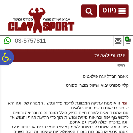
לתפריט
לתוכן
לתפריט
אתר
המרכזי
נגישות
ניווט
0
03-5757811
פ
יוגה ופילאטיס
ראשי
סר
מאמר הבדל יוגה פילאטיס
ק
ליי ספורט יבוא ושיווק מוצרי ספורט
נג
יוגה
זו אומנות עתיקה המכוונת לריפוי פיזי ונפשי. המטרה של יוגה היא
שיפור בריאות נפשית ופסיכולוגית.
אם אתם דואגים לאורח חיים בריא, כולל תזונה נכונה ובריאה ורוצים
לרכוש גוף יפה ובריאות פיזית ונפשית תוך כדי הרגעת הגוף והנפש אז
יוגה בהכרח יכולה לעניין גם אתכם.
ציוד היוגה השתכלל במיוחד לאימון אישי בתנאי הבית או בסטודיו עם
מאמן פרטי או בקבוצות בזכות הפופולאריות שאימון זה זוכה בשנים