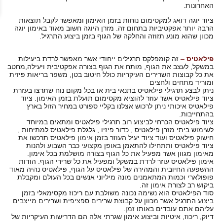
האחרונות.
ציוד יוגה דואג למקסימום נוחות בזמן האימון ומאפשר לקבל תוצאות
הרבה יותר אפקטיביות בתחום זה. מזרן היוגה חשוב מאוד באימון יוגה
מכוון שהוא מונע תזוזה והחלקה של הגוף בזמן ביצוע התרגיל.
פילאטיס
–
זה קומפלקס תרגילים ייחודי אשר מאפשר לרדת ביעילות
במשקל, לעצב את הגוף, מותח את הגוף בצורה אפקטיבית ויעילה,מחטב
את כל קבוצות השרירים העיקריות כולל חיטוב בטן, משפר בריאות פיזית
ומוריד מתחים ולחצים
ניתן לבצע תרגילי פילאטיס בתנאי בית או בכל מקום נוח שתרצו בעזרת
ציוד פילאטיס אשר עוזר להוציא מקסימום תועלת בזמן האימון. ציוד
פילאטיס איכותי ניתן לרכוש אצלנו בקליי ספורט במחיר הזול בארץ
בהתחייבות.
ציוד פילאטיס הכרחי לביצוע רוב תרגילי פילאטיס ומתאים במיוחד
לשימוש ביתי מזרן פילאטיס , כדור פיזיו , גלגלת פילאטיס למתיחות ,
חישוק פילאטיס ועוד ציוד יעיל העוזר בזמן אימון פילאטיס תרכשו את
ציוד פילאטיס ותתחילו להתאמן באופן מקצועי כבר השבוע ולהנות
מאימון מגוון אשר מפעיל את כל הגוף בצורה מושלמת בכל אימון.
אימון פילאטיס עוזר לרדת במשקל ומפעיל את כל שרירי הגוף. הודות
ההשפעה החיובית והמהירה של פילאטיס על הגוף, פילאטיס נהיה מאוד
פופולארי וכמות המתאמנים מונה מיליוני אנשים בכל העולם ומקבלת
ביקוש רב לצורת אימון זה.
סוד הפילאטיס הוא נשימה נכונה משולבת עם ריכוז מקסימאלי בזמן
ביצוע התרגיל אשר מכוון על קבוצת שרירים ספציפית ושרירים מייצבים
עליהם אתם עובדים באותו זמן.
דיוק, ריכוז, איטיות וביצוע אימון שגרתי אלה הם הדרישות העיקריות של