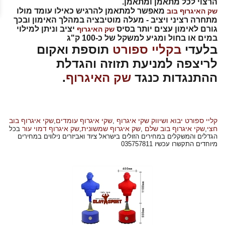
הרצוי לכל מתאמן ומתאמן.
מאפשר למתאמן להרגיש כאילו עומד מולו
שק האיגרוף בוב
מתחרה רציני ויציב - מעלה מוטיבציה במהלך האימון ובכך
גורם לאימון עצים יותר בסיס
יציב וניתן למילוי
שק האיגרוף
במים או בחול ומגיע למשקל של כ-100 ק"ג
בלעדי
בקליי ספורט
תוספת ואקום
לריצפה למניעת תזוזה והגדלת
ההתנגדות כנגד
שק האיגרוף
.
קליי ספורט יבוא ושיווק שקי איגרוף
שקי איגרוף עומדים
שקי איגרוף בוב
,
,
חצי
שקי איגרוף בוב שלם
שק איגרוף שמשונית
שק איגרוף דמוי עור
,
,
,
בכל
הגדלים והמשקלים במחירים הזולים בישראל ציוד ואביזרים נילווים במחירים
מיוחדים התקשרו עכשיו 035757811