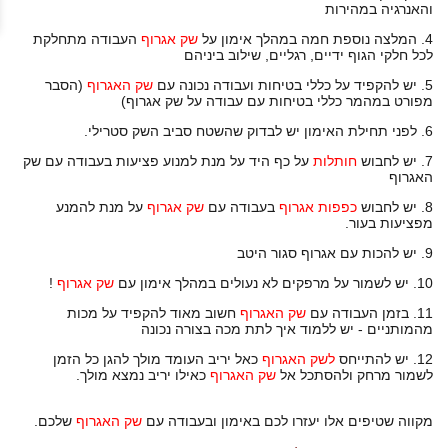
והאנרגיה במהירות
4. המלצה נוספת חמה במהלך אימון על
שק אגרוף
העבודה מתחלקת
לכל חלקי הגוף ידיים, רגליים, שילוב ביניהם
5. יש להקפיד על כללי בטיחות ועבודה נכונה עם
שק האגרוף
(הסבר
מפורט במהמר כללי בטיחות עם עבודה על שק אגרוף)
6. לפני תחילת האימון יש לבדוק שהשטח סביב השק סטרילי.
7. יש לחבוש
חותלות
על כף היד על מנת למנוע פציעות בעבודה עם שק
האגרוף
8. יש לחבוש
כפפות אגרוף
בעבודה עם
שק אגרוף
על מנת להמנע
מפציעות בעור.
9. יש להכות עם אגרוף סגור היטב
10. יש לשמור על מרפקים לא נעולים במהלך אימון עם
שק אגרוף
!
11. בזמן העבודה עם
שק האגרוף
חשוב מאוד להקפיד על מכות
מהמותניים - יש ללמוד איך לתת מכה בצורה נכונה
12. יש להתייחס
לשק האגרוף
כאל יריב העומד מולך להגן כל הזמן
לשמור מרחק ולהסתכל אל
שק האגרוף
כאילו יריב נמצא מולך.
מקווה שטיפים אלו יעזרו לכם באימון ובעבודה עם
שק האגרוף
שלכם.