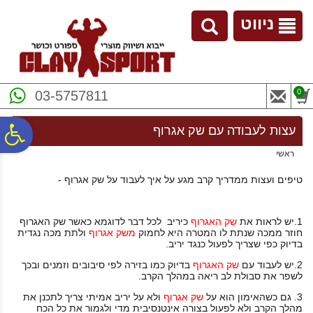
לתפריט
לתוכן
לתפריט
אתר
המרכזי
נגישות
ניווט
0
03-5757811
פ
עצות לעבודה עם שק אגרוף
ראשי
סר
טיפים ועצות ממדריך קרב מגע על איך לעבוד על שק אגרוף -
נג
1.יש לראות את
שק האגרוף
כיריב לכל דבר לדוגמא כאשר שק האגרוף
חוזר ממכה שנתת לו המטרה היא לחמוק
משק אגרוף
ולתת מכה נגדית
בדיוק כפי שצריך לפעול כנגד יריב.
2.יש לעבוד עם
שק האגרוף
בדיוק כמו בזירה לפי סיבובים וזמנים ובכך
לשפר את סבולת לב ריאה במהלך הקרב.
3. גם כשהאימון הוא על
שק אגרוף
ולא על יריב אמיתי צריך לתכנן את
מהלך הקרב ולא לפעול בצורה אינטנסיבית מדי ולגמור את כל הכח