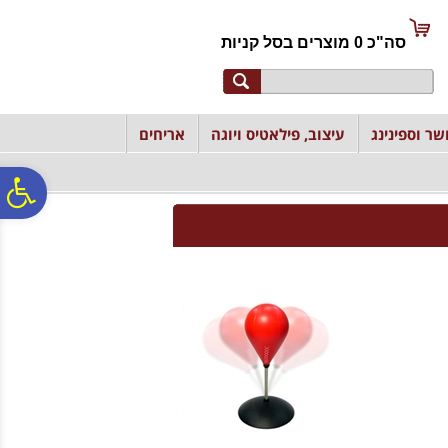
לתפריט
לתוכן
לתפריט
אתר
המרכזי
נגישות
סה"כ
0
מוצרים ב
סל קניות
שר וספינינג
עיצוב, פילאטיס ויוגה
אריחים
פ
סר
נג