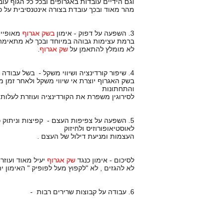
וגם הידיים עובדות באגרופים ובכל כל הגוף ע
מהר מאוד ובכך עובדת בצורה אינטנסיבית על כ
3. השפעה על דפוק - אימון
בשק אגרוף
מאופיין
ברמת עצימות גבוהה במיוחד ובכך לא מתאימה 
לא מומלץ להתאמן על
שק אגרוף
.
4. שיפור קורדינציה ושיווי משקל - בשל עבודה של כל הגוף על שק האגוף בבעיטות לדוגמה מרימים רגל אחת ובעיטה עם רגל אחת
בשק האגרוף יוצרת אי שיווי משקל ולאחר זמן מה
והתחתונות
לסירוגין משפרת את הקורדינציה ועוזרת לעלות
5. השפעה על צפיפות העצם - קפיצות וניתוק כ
לאוסטיאופורוזיס ולחיזוק
העצמות ומניעת דילול של העצם .
לסיכום - אימון כנגד
שק אגרוף
יעיל מאוד ועוז
לא להגזים , לא "לקפוץ מעל לפופיק " האימון י
6. עבודה על קבוצות שרירים רבות -