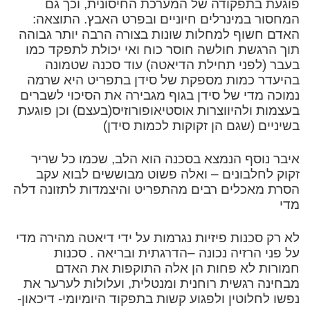
פוגעת בתפקודה של המערכת החיסונית, וכך גם
המחסור במינרלים חיוניים ובפרט האבץ. התוצאה:
האדם חשוף למחלות שונות בצורה הרבה יותר גבוהה
תוך הרגשת חולשה חוסר כוח ואי יכולת לתפקד כמו
בעבר (לפני תחילת הדיאטה) עוד סכנה שטמונה
בהיעדר כמות מספקת של סידן בתפריט היא שרמה
נמוכה מדי של סידן בגוף מגבירה את הסיכוי לשברים
בעצמות ולהיווצרות אוסטיאופורוזיס(בעצם) וכן פוגעת
בשיניים (שגם הן זקוקות לכמות סידן)
איבר נוסף הנמצא בסכנה הוא הלב, שכמו כל שריר
זקוק לחלבונים – ואלה פשוט מבוששים לבוא עקב
הסרת מאכלים רבים מהתפריט והיצמדות לתזונה דלה
מדי
לא רק סכנות פיזיות נגרמות על ידי דיאטה מהירה מדי
על פני הרזיה נכונה –הדרגתית ובריאה . סכנות
חמורות לא פחות הן אלה התוקפות את האדם
מבחינה רגשית רוחנית ומנטלית, ועלולות לערער את
נפשו לחלוטין ולפגוע קשות בתפקוד היומיומי- דיכאון-