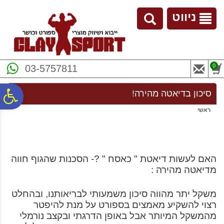
לתפריט
לתוכן
לתפריט
אתר
המרכזי
נגישות
ניווט
0
03-5757811
פ
סיכון בדיאטה מהירה!
ראשי
סר
נג
האם לעשות דיאטת " כאסח " ?- הסכנות שהגוף חווה
מדיאטה מהירה :
משקל יתר מהווה סיכון משמעותי לבריאותנו, ובהחלט
רצוי להשקיע מאמצים בספורט על מנת להיפטר
מהמשקל המיותר אבל באופן הדרגתי ובקצב נורמלי